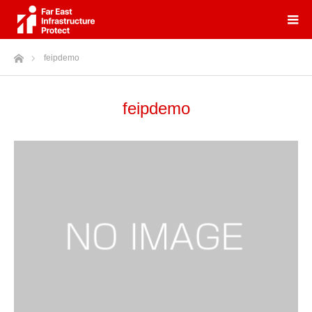
ホーム
feipdemo
feipdemo